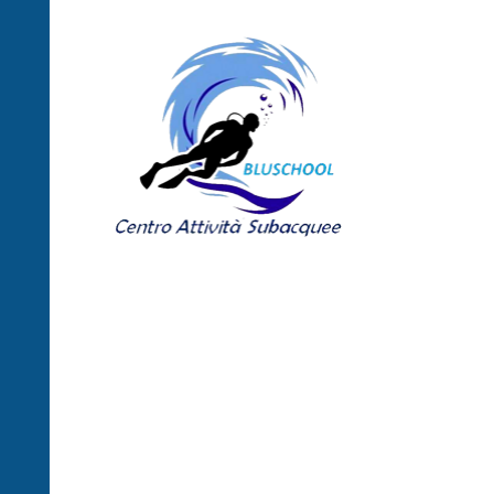
Centro Attività
Subacquee
"Bluschool"
Centro di Formazione Didattica
Subacquea - Siracusa