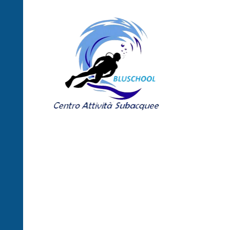
Centro Attività
Subacquee
"Bluschool"
Centro di Formazione Didattica
Subacquea - Siracusa